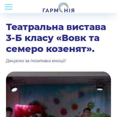
Театральна вистава
3-Б класу «Вовк та
семеро козенят».
Дякуємо за позитивні емоції!